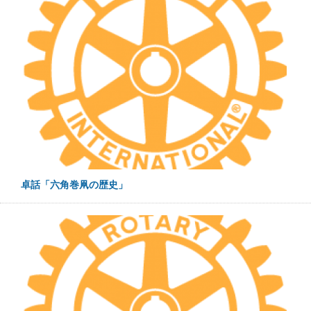
卓話「六角巻凧の歴史」