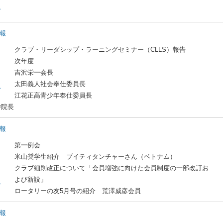
ド
週報
クラブ・リーダシップ・ラーニングセミナー（CLLS）報告
次年度
吉沢栄一会長
太田義人社会奉仕委員長
ド
江花正高青少年奉仕委員長
学院長
週報
第一例会
米山奨学生紹介 ブイティタンチャーさん（ベトナム）
クラブ細則改正について「会員増強に向けた会員制度の一部改訂お
よび新設」
ド
ロータリーの友5月号の紹介 荒澤威彦会員
週報