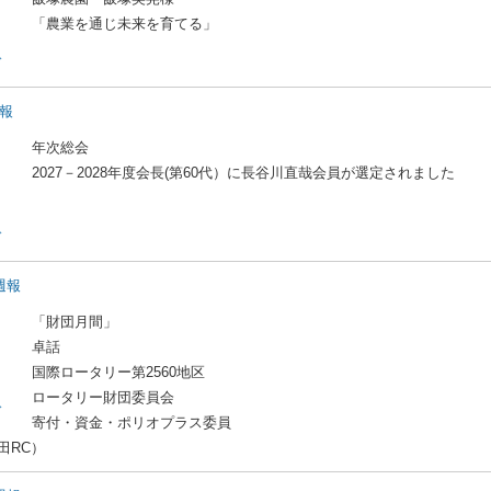
「農業を通じ未来を育てる」
ド
週報
年次総会
2027－2028年度会長(第60代）に長谷川直哉会員が選定されました
ド
日週報
「財団月間」
卓話
国際ロータリー第2560地区
ロータリー財団委員会
ド
寄付・資金・ポリオプラス委員
田RC）