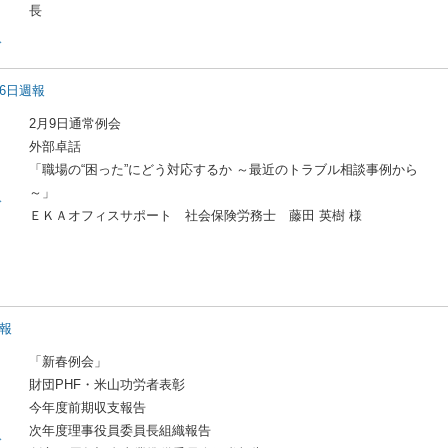
長
ド
16日週報
2月9日通常例会
外部卓話
「職場の“困った”にどう対応するか ～最近のトラブル相談事例から
～」
ド
ＥＫＡオフィスサポート 社会保険労務士 藤田 英樹 様
週報
「新春例会」
財団PHF・米山功労者表彰
今年度前期収支報告
次年度理事役員委員長組織報告
ド