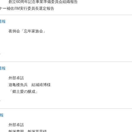
創立60周年記念事業準備委員会組織報告
ガバナー補佐/IM実行委員長選定報告
日週報
夜例会「忘年家族会」
ド
日週報
外部卓話
遊亀楼魚兵 結城靖博様
「郷土愛の醸成」
ド
週報
外部卓話
飯塚農園 飯塚英晃様