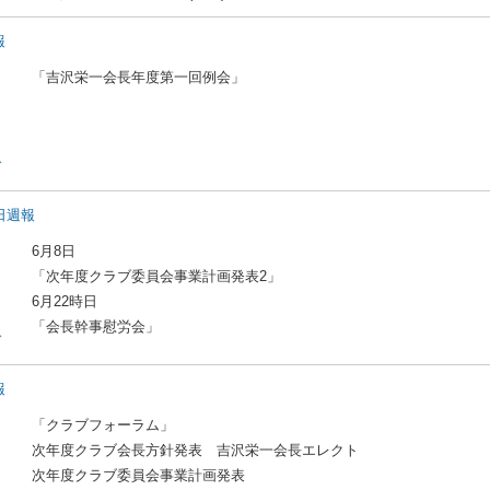
報
「吉沢栄一会長年度第一回例会」
ド
2日週報
6月8日
「次年度クラブ委員会事業計画発表2」
6月22時日
「会長幹事慰労会」
ド
報
「クラブフォーラム」
次年度クラブ会長方針発表 吉沢栄一会長エレクト
次年度クラブ委員会事業計画発表