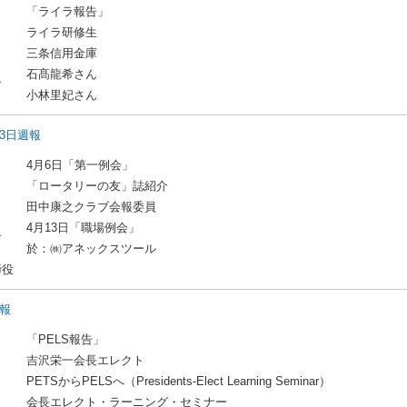
「ライラ報告」
ライラ研修生
三条信用金庫
石髙龍希さん
ド
小林里妃さん
13日週報
4月6日「第一例会」
「ロータリーの友」誌紹介
田中康之クラブ会報委員
4月13日「職場例会」
ド
於：㈱アネックスツール
締役
週報
「PELS報告」
吉沢栄一会長エレクト
PETSからPELSへ（Presidents-Elect Learning Seminar）
会長エレクト・ラーニング・セミナー