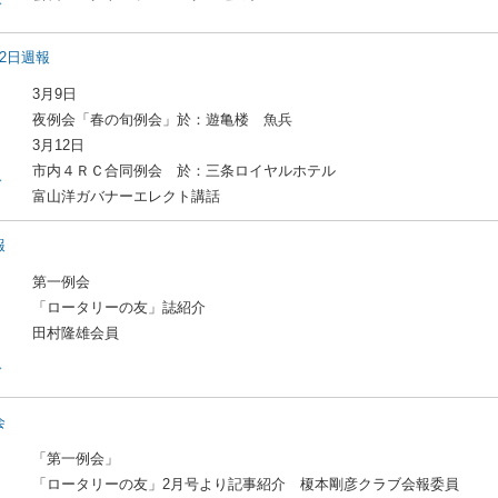
ド
12日週報
3月9日
夜例会「春の旬例会」於：遊亀楼 魚兵
3月12日
市内４ＲＣ合同例会 於：三条ロイヤルホテル
ド
富山洋ガバナーエレクト講話
報
第一例会
「ロータリーの友」誌紹介
田村隆雄会員
ド
会
「第一例会」
「ロータリーの友」2月号より記事紹介 榎本剛彦クラブ会報委員