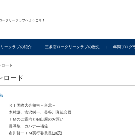
ロータリークラブへようこそ！
タリークラブの紹介
三条南ロータリークラブの歴史
年間プログ
ンロード
ンロード
週報
ＲＩ国際大会報告～台北～
木村譲、吉沢栄一、長谷川直哉会員
ＩＭのご案内と御出席のお願い
長澤敬一ガバナ―補佐
ド
市川賢一ＩＭ実行委員長(加茂)